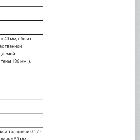
 х 40 мм; обшит
тественной
ицаемой
тены 186 мм. ).
кой толщиной 0.17 -
пление 50 мм.