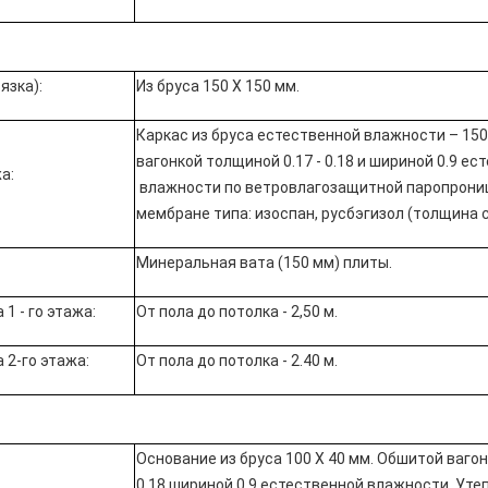
язка):
Из бруса 150 Х 150 мм.
Каркас из бруса естественной влажности – 150
вагонкой толщиной 0.17 - 0.18 и шириной 0.9 ес
а:
влажности по
ветровлагозащитной паропрон
мембране
типа: изоспан, русбэгизол (толщина с
Минеральная вата (150 мм) плиты.
1 - го этажа:
От пола до потолка - 2,50 м.
 2-го этажа:
От пола до потолка - 2.40 м.
Основание из бруса 100 Х 40 мм. Обшитой вагон
0.18 шириной 0.9 естественной влажности. Уте